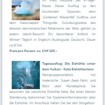
Im Preis inklusive bei 8-Tage-
Reise! Dieser Ausflug zu den
kochenden Geysiren, dem
„Goldenen Wasserfall“ Gullfoss und
dem Nationalpark Thingvellir, Gründungsstätte des
ältesten demokratischen Parlaments der Welt, gehört zu
jedem Island-Besuch! Ein besonderer Anblick im
Winter! Täglich in Englisch (Audioguide Deutsch), Dauer
ca 8 Std.
Preis pro Person: ca. CHF 105.-
Tagesausflug: Die Eishöhle unter
dem Vulkan - Katla Eishöhlentour
Kleingruppenerlebnis mit
malerische Super-Jeep-Fahrt und
Blick über Myrdalsjökull. Sie
besuchen die natürliche Eishöhle Katla. Bei einer kleinen
Wanderung bekommen Sie Experteninformationen über
die Eishöhle. Im Anschluss halten Sie bei den Skogafoss-