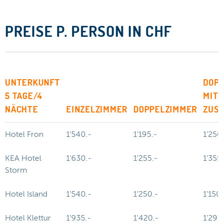
PREISE P. PERSON IN CHF
UNTERKUNFT
DOP
5 TAGE/4
MIT
NÄCHTE
EINZELZIMMER
DOPPELZIMMER
ZUS
Hotel Fron
1'540.-
1'195.-
1'250
KEA Hotel
1'630.-
1'255.-
1'355
Storm
Hotel Island
1'540.-
1'250.-
1'150
Hotel Klettur
1'935.-
1'420.-
1'295