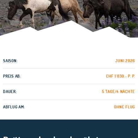
SAISON:
JUNI 2026
PREIS AB:
CHF 1'830.- P. P.
DAUER:
5 TAGE/4 NÄCHTE
ABFLUG AM:
OHNE FLUG