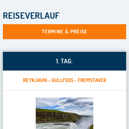
REISEVERLAUF
TERMINE & PREISE
1. TAG:
REYKJAVIK - GULLFOSS - FREMSTAVER