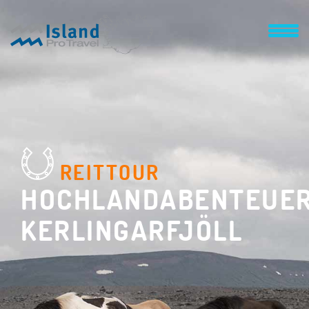
REITTOUR
HOCHLANDABENTEUE
KERLINGARFJÖLL