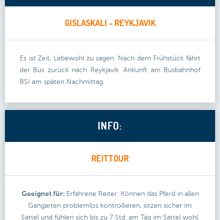
GISLASKALI - REYKJAVIK
Es ist Zeit, Lebewohl zu sagen. Nach dem Frühstück fährt
der Bus zurück nach Reykjavík. Ankunft am Busbahnhof
BSI am späten Nachmittag.
INFO:
REITTOUR
Geeignet für:
Erfahrene Reiter: Können das Pferd in allen
Gangarten problemlos kontrollieren, sitzen sicher im
Sattel und fühlen sich bis zu 7 Std. am Tag im Sattel wohl.