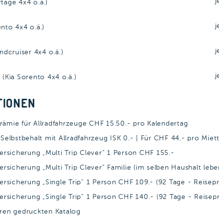
rtage 4x4 o.ä.)
ento 4x4 o.ä.)
andcruiser 4x4 o.ä.)
 (Kia Sorento 4x4 o.ä.)
TIONEN
Prämie für Allradfahrzeuge CHF 15.50.- pro Kalendertag
elbstbehalt mit Allradfahrzeug ISK 0.- | Für CHF 44.- pro Miet
rsicherung „Multi Trip Clever“ 1 Person CHF 155.-
rsicherung „Multi Trip Clever“ Familie (im selben Haushalt leb
rsicherung „Single Trip“ 1 Person CHF 109.- (92 Tage - Reisepr
rsicherung „Single Trip“ 1 Person CHF 140.- (92 Tage - Reisepr
hren gedruckten Katalog