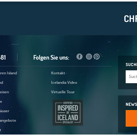
CH
481
Folgen Sie uns:
SUCH
ren Island
Kontakt
nd
Icelandia Video
reisen
Virtuelle Tour
ge
NEWS
äuser
angebote
t