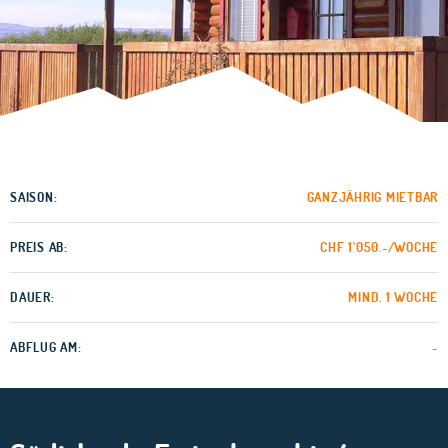
SAISON:
GANZJÄHRIG MIETBAR
PREIS AB:
CHF 1'050.-/WOCHE
DAUER:
MIND. 1 WOCHE
ABFLUG AM:
-