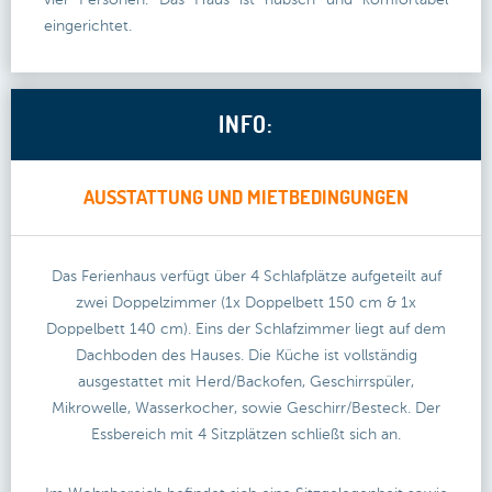
vier Personen. Das Haus ist hübsch und komfortabel
eingerichtet.
INFO:
AUSSTATTUNG UND MIETBEDINGUNGEN
Das Ferienhaus verfügt über 4 Schlafplätze aufgeteilt auf
zwei Doppelzimmer (1x Doppelbett 150 cm & 1x
Doppelbett 140 cm). Eins der Schlafzimmer liegt auf dem
Dachboden des Hauses. Die Küche ist vollständig
ausgestattet mit Herd/Backofen, Geschirrspüler,
Mikrowelle, Wasserkocher, sowie Geschirr/Besteck. Der
Essbereich mit 4 Sitzplätzen schließt sich an.