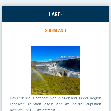
LAGE:
SÜDISLAND
Das Ferienhaus befindet sich in Südisland, in der Region
Landsveit. Die Stadt Selfoss ist 55 km und die Hauptstadt
Reykjavik ist 145 km entfernt.