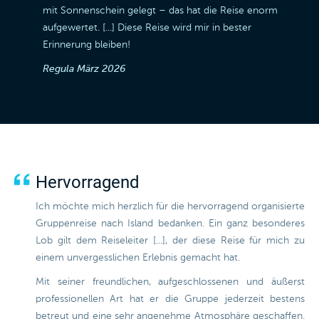
mit Sonnenschein gelegt – das hat die Reise enorm
aufgewertet. [...] Diese Reise wird mir in bester
Erinnerung bleiben!
Regula
März 2026
Hervorragend
Ich möchte mich herzlich für die hervorragend organisierte
Gruppenreise nach Island bedanken. Ein ganz besonderes
Lob gilt dem Reiseleiter [...], der diese Reise für mich zu
einem unvergesslichen Erlebnis gemacht hat.
Mit seiner freundlichen, aufgeschlossenen und äußerst
professionellen Art hat er die Gruppe jederzeit bestens
betreut und eine sehr angenehme Atmosphäre geschaffen.