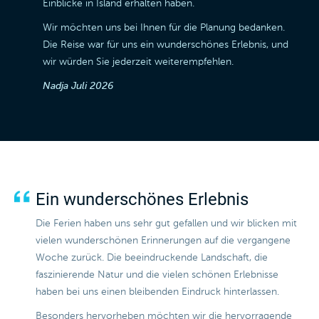
Einblicke in Island erhalten haben.
Wir möchten uns bei Ihnen für die Planung bedanken.
Die Reise war für uns ein wunderschönes Erlebnis, und
wir würden Sie jederzeit weiterempfehlen.
Nadja
Juli 2026
Ein wunderschönes Erlebnis
Die Ferien haben uns sehr gut gefallen und wir blicken mit
vielen wunderschönen Erinnerungen auf die vergangene
Woche zurück. Die beeindruckende Landschaft, die
faszinierende Natur und die vielen schönen Erlebnisse
haben bei uns einen bleibenden Eindruck hinterlassen.
Besonders hervorheben möchten wir die hervorragende